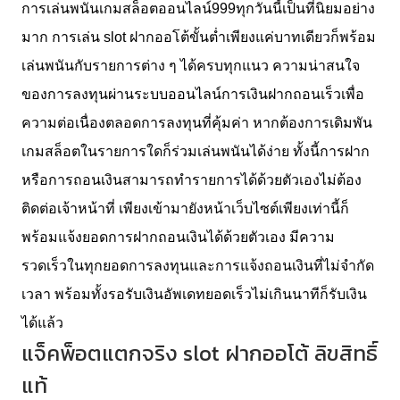
การเล่นพนันเกมสล็อตออนไลน์999ทุกวันนี้เป็นที่นิยมอย่าง
มาก การเล่น slot ฝากออโต้ขั้นต่ำเพียงแค่บาทเดียวก็พร้อม
เล่นพนันกับรายการต่าง ๆ ได้ครบทุกแนว ความน่าสนใจ
ของการลงทุนผ่านระบบออนไลน์การเงินฝากถอนเร็วเพื่อ
ความต่อเนื่องตลอดการลงทุนที่คุ้มค่า หากต้องการเดิมพัน
เกมสล็อตในรายการใดก็ร่วมเล่นพนันได้ง่าย ทั้งนี้การฝาก
หรือการถอนเงินสามารถทำรายการได้ด้วยตัวเองไม่ต้อง
ติดต่อเจ้าหน้าที่ เพียงเข้ามายังหน้าเว็บไซต์เพียงเท่านี้ก็
พร้อมแจ้งยอดการฝากถอนเงินได้ด้วยตัวเอง มีความ
รวดเร็วในทุกยอดการลงทุนและการแจ้งถอนเงินที่ไม่จำกัด
เวลา พร้อมทั้งรอรับเงินอัพเดทยอดเร็วไม่เกินนาทีก็รับเงิน
ได้แล้ว
แจ็คพ็อตแตกจริง slot ฝากออโต้ ลิขสิทธิ์
แท้