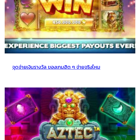
จุดจ่ายเงินรางวัล ของเกมฮิต ๆ จ่ายจริงไหม