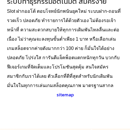
ระบบทำธุรกรรมอัตโนมัติ สมัครง่าย
Slot ฝากออโต้ ตอบโจทย์นักพนันยุคใหม่ ระบบฝาก-ถอนที่
รวดเร็ว ปลอดภัย ทำรายการได้ด้วยตัวเอง ไม่ต้องรอเจ้า
หน้าที่ ความสะดวกสบายให้ทุกการเดิมพันไหลลื่นและต่อ
เนื่อง ไม่ว่าคุณจะลงทุนขั้นต่ำเพียง 1 บาท หรือเลือกเล่น
เกมสล็อตจากค่ายดังมากกว่า 100 ค่าย ก็มั่นใจได้อย่าง
ปลอดภัย โปร่งใส การันตีแจ็คพ็อตแตกหนักทุกวัน บวกกับ
ฟีเจอร์เกมที่จัดเต็มและโปรโมชันสุดคุ้ม สนใจสมัคร
สมาชิกกับเราได้เลย ตัวเลือกที่ดีที่สุดสำหรับนักเดิมพัน
มั่นใจในทุกการเล่นเกมสล็อตคุณภาพ มาตรฐานสากล
sitemap