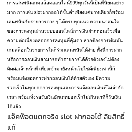
การเล่นพนันเกมสล็อตออนไลน์999ทุกวันนี้เป็นที่นิยมอย่าง
มาก การเล่น slot ฝากออโต้ขั้นต่ำเพียงแค่บาทเดียวก็พร้อม
เล่นพนันกับรายการต่าง ๆ ได้ครบทุกแนว ความน่าสนใจ
ของการลงทุนผ่านระบบออนไลน์การเงินฝากถอนเร็วเพื่อ
ความต่อเนื่องตลอดการลงทุนที่คุ้มค่า หากต้องการเดิมพัน
เกมสล็อตในรายการใดก็ร่วมเล่นพนันได้ง่าย ทั้งนี้การฝาก
หรือการถอนเงินสามารถทำรายการได้ด้วยตัวเองไม่ต้อง
ติดต่อเจ้าหน้าที่ เพียงเข้ามายังหน้าเว็บไซต์เพียงเท่านี้ก็
พร้อมแจ้งยอดการฝากถอนเงินได้ด้วยตัวเอง มีความ
รวดเร็วในทุกยอดการลงทุนและการแจ้งถอนเงินที่ไม่จำกัด
เวลา พร้อมทั้งรอรับเงินอัพเดทยอดเร็วไม่เกินนาทีก็รับเงิน
ได้แล้ว
แจ็คพ็อตแตกจริง slot ฝากออโต้ ลิขสิทธิ์
แท้