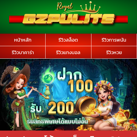
Skip
to
content
หน้าหลัก
รีวิวสล็อต
รีวิวการพนัน
รีวิวบาคาร่า
รีวิวแทงบอล
รีวิวหวย