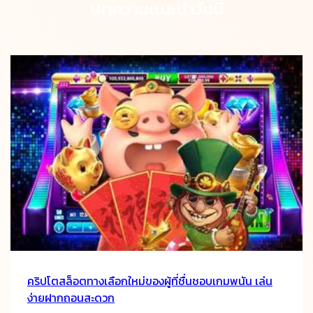
บทความเเนะนำวันนี้
คริปโตสล็อตทางเลือกใหม่ของผู้ที่ชื่นชอบเกมพนัน เล่น
ง่ายฝากถอนสะดวก