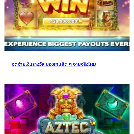
จุดจ่ายเงินรางวัล ของเกมฮิต ๆ จ่ายจริงไหม