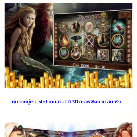
หมวดหมู่เกม slot เกมสามมิติ 3D กราฟฟิคสวย สมจริง