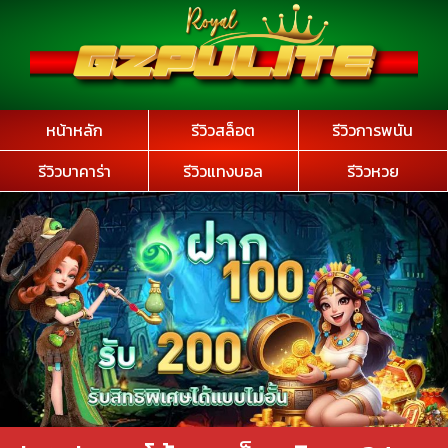
Skip
to
content
หน้าหลัก
รีวิวสล็อต
รีวิวการพนัน
รีวิวบาคาร่า
รีวิวแทงบอล
รีวิวหวย