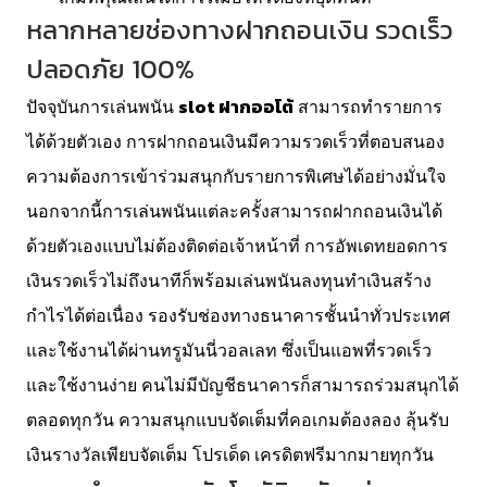
หลากหลายช่องทางฝากถอนเงิน รวดเร็ว
ปลอดภัย 100%
slot ฝากออโต้
ปัจจุบันการเล่นพนัน
สามารถทำรายการ
ได้ด้วยตัวเอง การฝากถอนเงินมีความรวดเร็วที่ตอบสนอง
ความต้องการเข้าร่วมสนุกกับรายการพิเศษได้อย่างมั่นใจ
นอกจากนี้การเล่นพนันแต่ละครั้งสามารถฝากถอนเงินได้
ด้วยตัวเองแบบไม่ต้องติดต่อเจ้าหน้าที่ การอัพเดทยอดการ
เงินรวดเร็วไม่ถึงนาทีก็พร้อมเล่นพนันลงทุนทำเงินสร้าง
กำไรได้ต่อเนื่อง รองรับช่องทางธนาคารชั้นนำทั่วประเทศ
และใช้งานได้ผ่านทรูมันนี่วอลเลท ซึ่งเป็นแอพที่รวดเร็ว
และใช้งานง่าย คนไม่มีบัญชีธนาคารก็สามารถร่วมสนุกได้
ตลอดทุกวัน ความสนุกแบบจัดเต็มที่คอเกมต้องลอง ลุ้นรับ
เงินรางวัลเพียบจัดเต็ม โปรเด็ด เครดิตฟรีมากมายทุกวัน