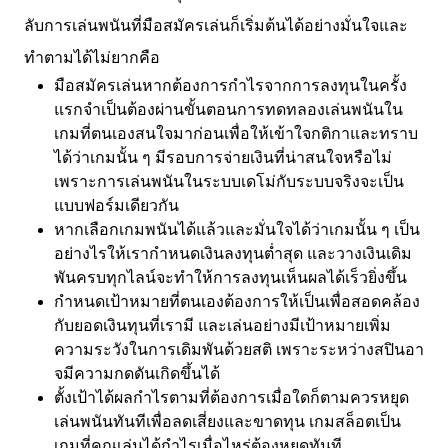
ลับการเล่นพนันที่มือสมัครเล่นก็เริ่มต้นได้อย่างมั่นใจและ
ทำตามได้ไม่ยากคือ
มือสมัครเล่นหากต้องการกำไรจากการลงทุนในครั้ง
แรกจำเป็นต้องผ่านขั้นตอนการทดทลองเล่นพนันใน
เกมที่ตนเองสนใจมาก่อนเพื่อให้เข้าใจกติกาและทราบ
ได้ว่าเกมนั้น ๆ มีรอบการจ่ายเงินที่น่าสนใจหรือไม่
เพราะการเล่นพนันในระบบเดโม่กับระบบจริงจะเป็น
แบบฟอร์มเดียวกัน
หากเลือกเกมพนันได้แล้วและมั่นใจได้ว่าเกมนั้น ๆ เป็น
อย่างไรให้เรากำหนดเงินลงทุนต่ำสุด และวางเงินเดิม
พันครบทุกไลน์จะทำให้การลงทุนเห็นผลได้เร็วยิ่งขึ้น
กำหนดเป้าหมายที่ตนเองต้องการให้เป็นเพื่อสอดคล้อง
กับยอดเงินทุนที่เรามี และเล่นอย่างมีเป้าหมายเพิ่ม
ความระวังในการเดิมพันด้วยสติ เพราะระหว่างสปินอา
จมีความกดดันเกิดขึ้นได้
ตั้งเป้าได้ผลกำไรตามที่ต้องการเมื่อใดก็ตามควรหยุด
เล่นพนันทันทีเพื่อลดเสี่ยงและขาดทุน เกมสล็อตเป็น
เกมที่คุณเล่นได้กำไรเมื่อไหร่ต้องหยุดทันที