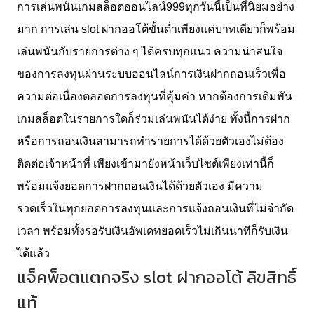
การเล่นพนันเกมสล็อตออนไลน์999ทุกวันนี้เป็นที่นิยมอย่าง
มาก การเล่น slot ฝากออโต้ขั้นต่ำเพียงแค่บาทเดียวก็พร้อม
เล่นพนันกับรายการต่าง ๆ ได้ครบทุกแนว ความน่าสนใจ
ของการลงทุนผ่านระบบออนไลน์การเงินฝากถอนเร็วเพื่อ
ความต่อเนื่องตลอดการลงทุนที่คุ้มค่า หากต้องการเดิมพัน
เกมสล็อตในรายการใดก็ร่วมเล่นพนันได้ง่าย ทั้งนี้การฝาก
หรือการถอนเงินสามารถทำรายการได้ด้วยตัวเองไม่ต้อง
ติดต่อเจ้าหน้าที่ เพียงเข้ามายังหน้าเว็บไซต์เพียงเท่านี้ก็
พร้อมแจ้งยอดการฝากถอนเงินได้ด้วยตัวเอง มีความ
รวดเร็วในทุกยอดการลงทุนและการแจ้งถอนเงินที่ไม่จำกัด
เวลา พร้อมทั้งรอรับเงินอัพเดทยอดเร็วไม่เกินนาทีก็รับเงิน
ได้แล้ว
แจ็คพ็อตแตกจริง slot ฝากออโต้ ลิขสิทธิ์
แท้