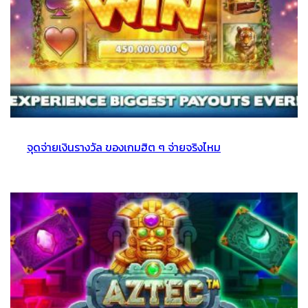
จุดจ่ายเงินรางวัล ของเกมฮิต ๆ จ่ายจริงไหม