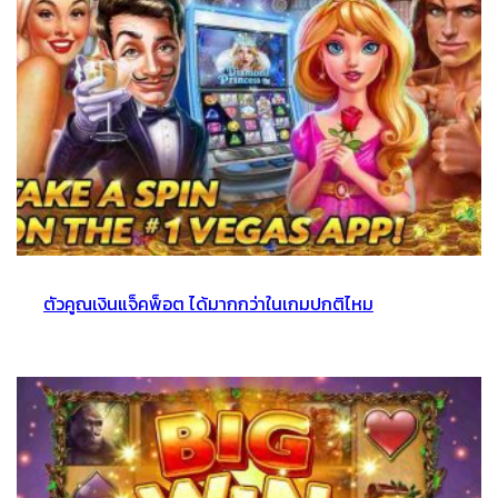
ตัวคูณเงินแจ็คพ็อต ได้มากกว่าในเกมปกติไหม