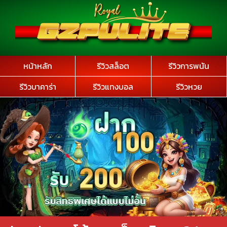
Skip
to
content
หน้าหลัก
รีวิวสล็อต
รีวิวการพนัน
รีวิวบาคาร่า
รีวิวแทงบอล
รีวิวหวย