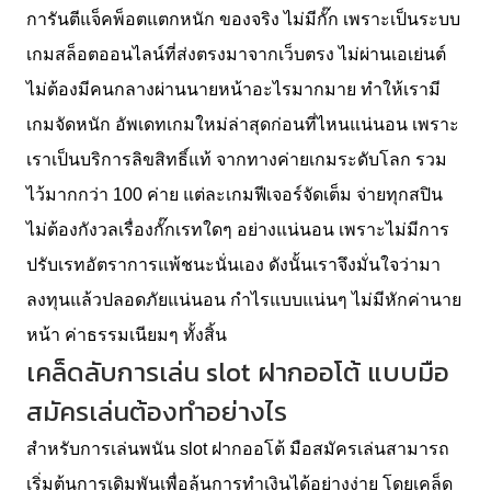
การันตีแจ็คพ็อตแตกหนัก ของจริง ไม่มีกั๊ก เพราะเป็นระบบ
เกมสล็อตออนไลน์ที่ส่งตรงมาจากเว็บตรง ไม่ผ่านเอเย่นต์
ไม่ต้องมีคนกลางผ่านนายหน้าอะไรมากมาย ทำให้เรามี
เกมจัดหนัก อัพเดทเกมใหม่ล่าสุดก่อนที่ไหนแน่นอน เพราะ
เราเป็นบริการลิขสิทธิ์แท้ จากทางค่ายเกมระดับโลก รวม
ไว้มากกว่า 100 ค่าย แต่ละเกมฟีเจอร์จัดเต็ม จ่ายทุกสปิน
ไม่ต้องกังวลเรื่องกั๊กเรทใดๆ อย่างแน่นอน เพราะไม่มีการ
ปรับเรทอัตราการแพ้ชนะนั่นเอง ดังนั้นเราจึงมั่นใจว่ามา
ลงทุนแล้วปลอดภัยแน่นอน กำไรแบบแน่นๆ ไม่มีหักค่านาย
หน้า ค่าธรรมเนียมๆ ทั้งสิ้น
เคล็ดลับการเล่น slot ฝากออโต้ แบบมือ
สมัครเล่นต้องทำอย่างไร
สำหรับการเล่นพนัน slot ฝากออโต้ มือสมัครเล่นสามารถ
เริ่มต้นการเดิมพันเพื่อลุ้นการทำเงินได้อย่างง่าย โดยเคล็ด