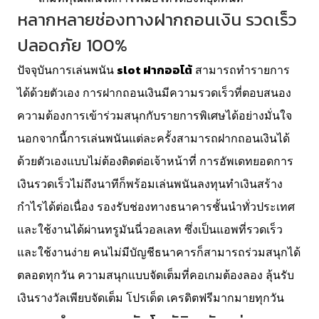
หลากหลายช่องทางฝากถอนเงิน รวดเร็ว
ปลอดภัย 100%
slot ฝากออโต้
ปัจจุบันการเล่นพนัน
สามารถทำรายการ
ได้ด้วยตัวเอง การฝากถอนเงินมีความรวดเร็วที่ตอบสนอง
ความต้องการเข้าร่วมสนุกกับรายการพิเศษได้อย่างมั่นใจ
นอกจากนี้การเล่นพนันแต่ละครั้งสามารถฝากถอนเงินได้
ด้วยตัวเองแบบไม่ต้องติดต่อเจ้าหน้าที่ การอัพเดทยอดการ
เงินรวดเร็วไม่ถึงนาทีก็พร้อมเล่นพนันลงทุนทำเงินสร้าง
กำไรได้ต่อเนื่อง รองรับช่องทางธนาคารชั้นนำทั่วประเทศ
และใช้งานได้ผ่านทรูมันนี่วอลเลท ซึ่งเป็นแอพที่รวดเร็ว
และใช้งานง่าย คนไม่มีบัญชีธนาคารก็สามารถร่วมสนุกได้
ตลอดทุกวัน ความสนุกแบบจัดเต็มที่คอเกมต้องลอง ลุ้นรับ
เงินรางวัลเพียบจัดเต็ม โปรเด็ด เครดิตฟรีมากมายทุกวัน