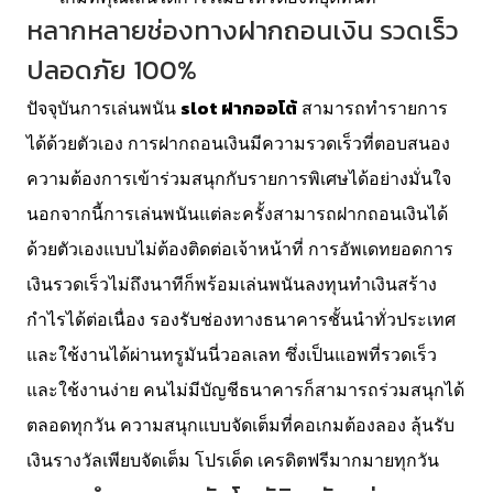
หลากหลายช่องทางฝากถอนเงิน รวดเร็ว
ปลอดภัย 100%
slot ฝากออโต้
ปัจจุบันการเล่นพนัน
สามารถทำรายการ
ได้ด้วยตัวเอง การฝากถอนเงินมีความรวดเร็วที่ตอบสนอง
ความต้องการเข้าร่วมสนุกกับรายการพิเศษได้อย่างมั่นใจ
นอกจากนี้การเล่นพนันแต่ละครั้งสามารถฝากถอนเงินได้
ด้วยตัวเองแบบไม่ต้องติดต่อเจ้าหน้าที่ การอัพเดทยอดการ
เงินรวดเร็วไม่ถึงนาทีก็พร้อมเล่นพนันลงทุนทำเงินสร้าง
กำไรได้ต่อเนื่อง รองรับช่องทางธนาคารชั้นนำทั่วประเทศ
และใช้งานได้ผ่านทรูมันนี่วอลเลท ซึ่งเป็นแอพที่รวดเร็ว
และใช้งานง่าย คนไม่มีบัญชีธนาคารก็สามารถร่วมสนุกได้
ตลอดทุกวัน ความสนุกแบบจัดเต็มที่คอเกมต้องลอง ลุ้นรับ
เงินรางวัลเพียบจัดเต็ม โปรเด็ด เครดิตฟรีมากมายทุกวัน