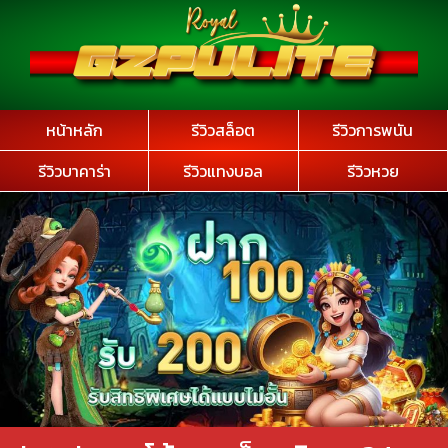
Skip
to
content
หน้าหลัก
รีวิวสล็อต
รีวิวการพนัน
รีวิวบาคาร่า
รีวิวแทงบอล
รีวิวหวย