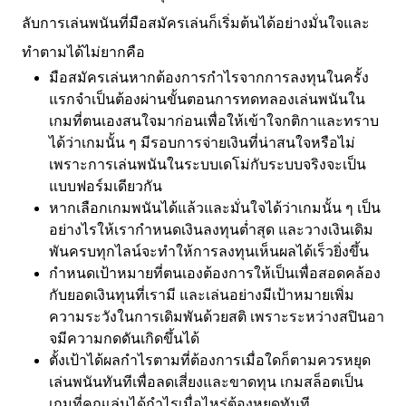
ลับการเล่นพนันที่มือสมัครเล่นก็เริ่มต้นได้อย่างมั่นใจและ
ทำตามได้ไม่ยากคือ
มือสมัครเล่นหากต้องการกำไรจากการลงทุนในครั้ง
แรกจำเป็นต้องผ่านขั้นตอนการทดทลองเล่นพนันใน
เกมที่ตนเองสนใจมาก่อนเพื่อให้เข้าใจกติกาและทราบ
ได้ว่าเกมนั้น ๆ มีรอบการจ่ายเงินที่น่าสนใจหรือไม่
เพราะการเล่นพนันในระบบเดโม่กับระบบจริงจะเป็น
แบบฟอร์มเดียวกัน
หากเลือกเกมพนันได้แล้วและมั่นใจได้ว่าเกมนั้น ๆ เป็น
อย่างไรให้เรากำหนดเงินลงทุนต่ำสุด และวางเงินเดิม
พันครบทุกไลน์จะทำให้การลงทุนเห็นผลได้เร็วยิ่งขึ้น
กำหนดเป้าหมายที่ตนเองต้องการให้เป็นเพื่อสอดคล้อง
กับยอดเงินทุนที่เรามี และเล่นอย่างมีเป้าหมายเพิ่ม
ความระวังในการเดิมพันด้วยสติ เพราะระหว่างสปินอา
จมีความกดดันเกิดขึ้นได้
ตั้งเป้าได้ผลกำไรตามที่ต้องการเมื่อใดก็ตามควรหยุด
เล่นพนันทันทีเพื่อลดเสี่ยงและขาดทุน เกมสล็อตเป็น
เกมที่คุณเล่นได้กำไรเมื่อไหร่ต้องหยุดทันที