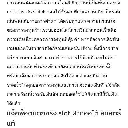
การเล่นพนันเกมสล็อตออนไลน์999ทุกวันนี้เป็นที่นิยมอย่าง
มาก การเล่น slot ฝากออโต้ขั้นต่ำเพียงแค่บาทเดียวก็พร้อม
เล่นพนันกับรายการต่าง ๆ ได้ครบทุกแนว ความน่าสนใจ
ของการลงทุนผ่านระบบออนไลน์การเงินฝากถอนเร็วเพื่อ
ความต่อเนื่องตลอดการลงทุนที่คุ้มค่า หากต้องการเดิมพัน
เกมสล็อตในรายการใดก็ร่วมเล่นพนันได้ง่าย ทั้งนี้การฝาก
หรือการถอนเงินสามารถทำรายการได้ด้วยตัวเองไม่ต้อง
ติดต่อเจ้าหน้าที่ เพียงเข้ามายังหน้าเว็บไซต์เพียงเท่านี้ก็
พร้อมแจ้งยอดการฝากถอนเงินได้ด้วยตัวเอง มีความ
รวดเร็วในทุกยอดการลงทุนและการแจ้งถอนเงินที่ไม่จำกัด
เวลา พร้อมทั้งรอรับเงินอัพเดทยอดเร็วไม่เกินนาทีก็รับเงิน
ได้แล้ว
แจ็คพ็อตแตกจริง slot ฝากออโต้ ลิขสิทธิ์
แท้