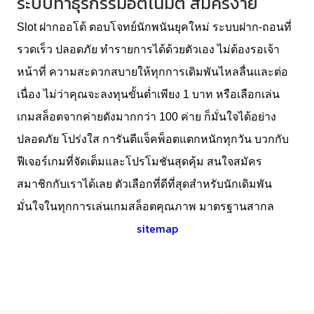
ระบบทำธุรกรรมอัตโนมัติ สมัครง่าย
Slot ฝากออโต้ ตอบโจทย์นักพนันยุคใหม่ ระบบฝาก-ถอนที่
รวดเร็ว ปลอดภัย ทำรายการได้ด้วยตัวเอง ไม่ต้องรอเจ้า
หน้าที่ ความสะดวกสบายให้ทุกการเดิมพันไหลลื่นและต่อ
เนื่อง ไม่ว่าคุณจะลงทุนขั้นต่ำเพียง 1 บาท หรือเลือกเล่น
เกมสล็อตจากค่ายดังมากกว่า 100 ค่าย ก็มั่นใจได้อย่าง
ปลอดภัย โปร่งใส การันตีแจ็คพ็อตแตกหนักทุกวัน บวกกับ
ฟีเจอร์เกมที่จัดเต็มและโปรโมชันสุดคุ้ม สนใจสมัคร
สมาชิกกับเราได้เลย ตัวเลือกที่ดีที่สุดสำหรับนักเดิมพัน
มั่นใจในทุกการเล่นเกมสล็อตคุณภาพ มาตรฐานสากล
sitemap