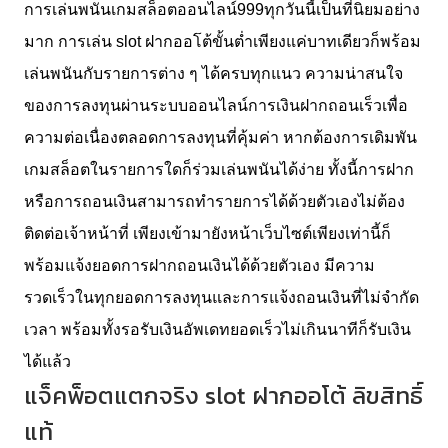
การเล่นพนันเกมสล็อตออนไลน์999ทุกวันนี้เป็นที่นิยมอย่าง
มาก การเล่น slot ฝากออโต้ขั้นต่ำเพียงแค่บาทเดียวก็พร้อม
เล่นพนันกับรายการต่าง ๆ ได้ครบทุกแนว ความน่าสนใจ
ของการลงทุนผ่านระบบออนไลน์การเงินฝากถอนเร็วเพื่อ
ความต่อเนื่องตลอดการลงทุนที่คุ้มค่า หากต้องการเดิมพัน
เกมสล็อตในรายการใดก็ร่วมเล่นพนันได้ง่าย ทั้งนี้การฝาก
หรือการถอนเงินสามารถทำรายการได้ด้วยตัวเองไม่ต้อง
ติดต่อเจ้าหน้าที่ เพียงเข้ามายังหน้าเว็บไซต์เพียงเท่านี้ก็
พร้อมแจ้งยอดการฝากถอนเงินได้ด้วยตัวเอง มีความ
รวดเร็วในทุกยอดการลงทุนและการแจ้งถอนเงินที่ไม่จำกัด
เวลา พร้อมทั้งรอรับเงินอัพเดทยอดเร็วไม่เกินนาทีก็รับเงิน
ได้แล้ว
แจ็คพ็อตแตกจริง slot ฝากออโต้ ลิขสิทธิ์
แท้