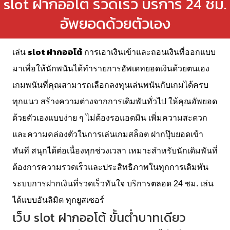
slot ฝากออโต้ รวดเร็ว บริการ 24 ชม.
อัพยอดด้วยตัวเอง
slot ฝากออโต้
เล่น
การเอาเงินเข้าและถอนเงินที่ออกแบบ
มาเพื่อให้นักพนันได้ทำรายการอัพเดทยอดเงินด้วยตนเอง
เกมพนันที่คุณสามารถเลือกลงทุนเล่นพนันกับเกมได้ครบ
ทุกแนว สร้างความต่างจากการเดิมพันทั่วไป ให้คุณอัพยอด
ด้วยตัวเองแบบง่าย ๆ ไม่ต้องรอแอดมิน เพิ่มความสะดวก
และความคล่องตัวในการเล่นเกมสล็อต ฝากปุ๊บยอดเข้า
ทันที สนุกได้ต่อเนื่องทุกช่วงเวลา เหมาะสำหรับนักเดิมพันที่
ต้องการความรวดเร็วและประสิทธิภาพในทุกการเดิมพัน
ระบบการฝากเงินที่รวดเร็วทันใจ บริการตลอด 24 ชม. เล่น
ได้แบบอันลิมิต ทุกยูสเซอร์
เว็บ slot ฝากออโต้ ขั้นต่ำบาทเดียว