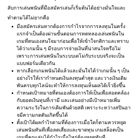
ลับการเล่นพนันที่มือสมัครเล่นก็เริ่มต้นได้อย่างมั่นใจและ
ทำตามได้ไม่ยากคือ
มือสมัครเล่นหากต้องการกำไรจากการลงทุนในครั้ง
แรกจำเป็นต้องผ่านขั้นตอนการทดทลองเล่นพนันใน
เกมที่ตนเองสนใจมาก่อนเพื่อให้เข้าใจกติกาและทราบ
ได้ว่าเกมนั้น ๆ มีรอบการจ่ายเงินที่น่าสนใจหรือไม่
เพราะการเล่นพนันในระบบเดโม่กับระบบจริงจะเป็น
แบบฟอร์มเดียวกัน
หากเลือกเกมพนันได้แล้วและมั่นใจได้ว่าเกมนั้น ๆ เป็น
อย่างไรให้เรากำหนดเงินลงทุนต่ำสุด และวางเงินเดิม
พันครบทุกไลน์จะทำให้การลงทุนเห็นผลได้เร็วยิ่งขึ้น
กำหนดเป้าหมายที่ตนเองต้องการให้เป็นเพื่อสอดคล้อง
กับยอดเงินทุนที่เรามี และเล่นอย่างมีเป้าหมายเพิ่ม
ความระวังในการเดิมพันด้วยสติ เพราะระหว่างสปินอา
จมีความกดดันเกิดขึ้นได้
ตั้งเป้าได้ผลกำไรตามที่ต้องการเมื่อใดก็ตามควรหยุด
เล่นพนันทันทีเพื่อลดเสี่ยงและขาดทุน เกมสล็อตเป็น
เกมที่คุณเล่นได้กำไรเมื่อไหร่ต้องหยุดทันที