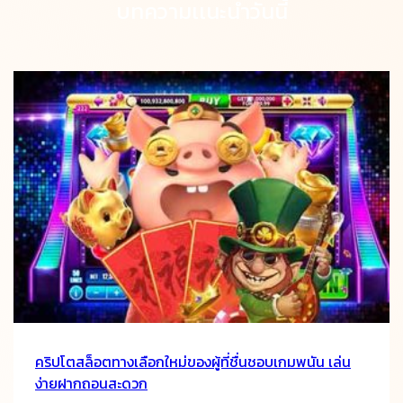
บทความเเนะนำวันนี้
คริปโตสล็อตทางเลือกใหม่ของผู้ที่ชื่นชอบเกมพนัน เล่น
ง่ายฝากถอนสะดวก