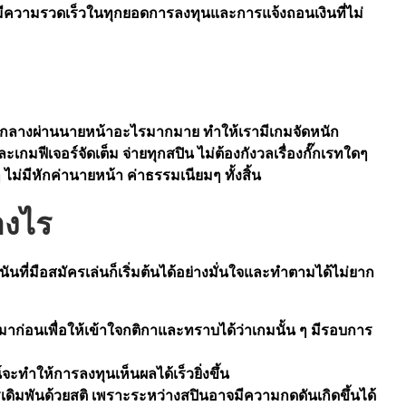
เอง มีความรวดเร็วในทุกยอดการลงทุนและการแจ้งถอนเงินที่ไม่
มีคนกลางผ่านนายหน้าอะไรมากมาย ทำให้เรามีเกมจัดหนัก
มฟีเจอร์จัดเต็ม จ่ายทุกสปิน ไม่ต้องกังวลเรื่องกั๊กเรทใดๆ
่มีหักค่านายหน้า ค่าธรรมเนียมๆ ทั้งสิ้น
างไร
ันที่มือสมัครเล่นก็เริ่มต้นได้อย่างมั่นใจและทำตามได้ไม่ยาก
่อนเพื่อให้เข้าใจกติกาและทราบได้ว่าเกมนั้น ๆ มีรอบการ
ะทำให้การลงทุนเห็นผลได้เร็วยิ่งขึ้น
เดิมพันด้วยสติ เพราะระหว่างสปินอาจมีความกดดันเกิดขึ้นได้