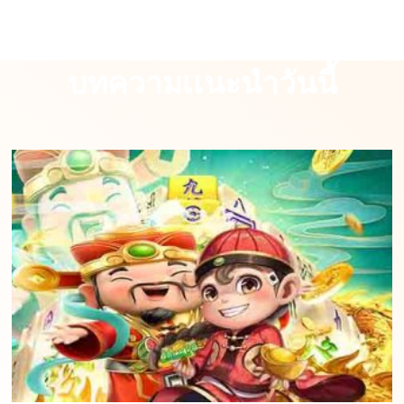
บทความเเนะนำวันนี้