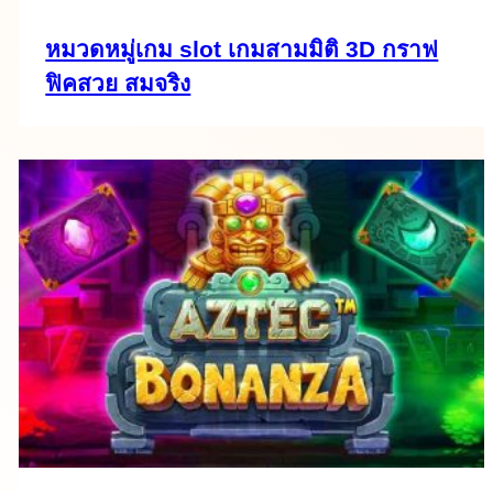
หมวดหมู่เกม slot เกมสามมิติ 3D กราฟ
ฟิคสวย สมจริง