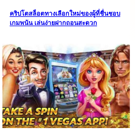
คริปโตสล็อตทางเลือกใหม่ของผู้ที่ชื่นชอบ
เกมพนัน เล่นง่ายฝากถอนสะดวก