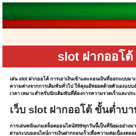
Skip
to
content
slot ฝากออโต้
เล่น
slot ฝากออโต้
การเอาเงินเข้าและถอนเงินที่ออกแบบมาเพ
ความต่างจากการเดิมพันทั่วไป ให้คุณอัพยอดด้วยตัวเองแบบง่
เวลา เหมาะสำหรับนักเดิมพันที่ต้องการความรวดเร็วและประสิ
เว็บ slot ฝากออโต้ ขั้นต่ำบา
การเล่นพนันเกมสล็อตออนไลน์999ทุกวันนี้เป็นที่นิยมอย่าง
ผ่านระบบออนไลน์การเงินฝากถอนเร็วเพื่อความต่อเนื่องตลอด