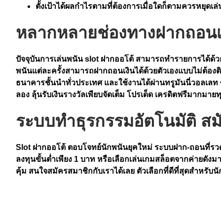
ตั้งเป้าได้ผลกำไรตามที่ต้องการเมื่อใดก็ตามควรหยุดเล่
หลากหลายช่องทางฝากถอนเง
ปัจจุบันการเล่นพนัน
slot ฝากออโต้
สามารถทำรายการได้ด้วยต
พนันแต่ละครั้งสามารถฝากถอนเงินได้ด้วยตัวเองแบบไม่ต้องติด
ธนาคารชั้นนำทั่วประเทศ และใช้งานได้ผ่านทรูมันนี่วอลเลท 
ลอง ลุ้นรับเงินรางวัลเพียบจัดเต็ม โปรเด็ด เครดิตฟรีมากมายท
ระบบทำธุรกรรมอัตโนมัติ สม
Slot ฝากออโต้ ตอบโจทย์นักพนันยุคใหม่ ระบบฝาก-ถอนที่รวดเ
ลงทุนขั้นต่ำเพียง 1 บาท หรือเลือกเล่นเกมสล็อตจากค่ายดังมา
คุ้ม สนใจสมัครสมาชิกกับเราได้เลย ตัวเลือกที่ดีที่สุดสำห