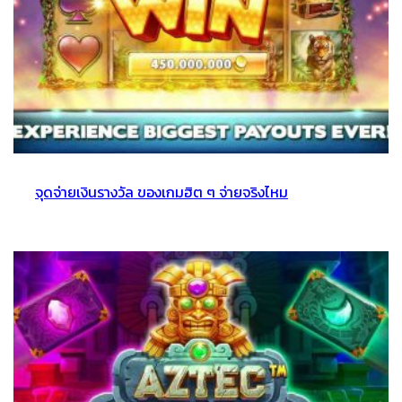
จุดจ่ายเงินรางวัล ของเกมฮิต ๆ จ่ายจริงไหม