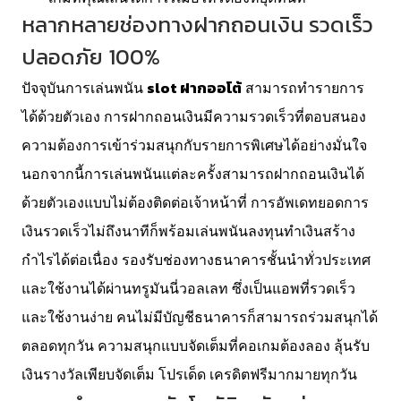
หลากหลายช่องทางฝากถอนเงิน รวดเร็ว
ปลอดภัย 100%
slot ฝากออโต้
ปัจจุบันการเล่นพนัน
สามารถทำรายการ
ได้ด้วยตัวเอง การฝากถอนเงินมีความรวดเร็วที่ตอบสนอง
ความต้องการเข้าร่วมสนุกกับรายการพิเศษได้อย่างมั่นใจ
นอกจากนี้การเล่นพนันแต่ละครั้งสามารถฝากถอนเงินได้
ด้วยตัวเองแบบไม่ต้องติดต่อเจ้าหน้าที่ การอัพเดทยอดการ
เงินรวดเร็วไม่ถึงนาทีก็พร้อมเล่นพนันลงทุนทำเงินสร้าง
กำไรได้ต่อเนื่อง รองรับช่องทางธนาคารชั้นนำทั่วประเทศ
และใช้งานได้ผ่านทรูมันนี่วอลเลท ซึ่งเป็นแอพที่รวดเร็ว
และใช้งานง่าย คนไม่มีบัญชีธนาคารก็สามารถร่วมสนุกได้
ตลอดทุกวัน ความสนุกแบบจัดเต็มที่คอเกมต้องลอง ลุ้นรับ
เงินรางวัลเพียบจัดเต็ม โปรเด็ด เครดิตฟรีมากมายทุกวัน