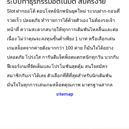
ระบบทำธุรกรรมอัตโนมัติ สมัครง่าย
Slot ฝากออโต้ ตอบโจทย์นักพนันยุคใหม่ ระบบฝาก-ถอนที่
รวดเร็ว ปลอดภัย ทำรายการได้ด้วยตัวเอง ไม่ต้องรอเจ้า
หน้าที่ ความสะดวกสบายให้ทุกการเดิมพันไหลลื่นและต่อ
เนื่อง ไม่ว่าคุณจะลงทุนขั้นต่ำเพียง 1 บาท หรือเลือกเล่น
เกมสล็อตจากค่ายดังมากกว่า 100 ค่าย ก็มั่นใจได้อย่าง
ปลอดภัย โปร่งใส การันตีแจ็คพ็อตแตกหนักทุกวัน บวกกับ
ฟีเจอร์เกมที่จัดเต็มและโปรโมชันสุดคุ้ม สนใจสมัคร
สมาชิกกับเราได้เลย ตัวเลือกที่ดีที่สุดสำหรับนักเดิมพัน
มั่นใจในทุกการเล่นเกมสล็อตคุณภาพ มาตรฐานสากล
sitemap