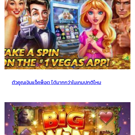
ตัวคูณเงินแจ็คพ็อต ได้มากกว่าในเกมปกติไหม